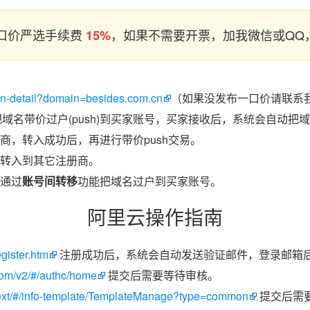
口价严选手续费
，如果不需要开票，加我微信或QQ，
15%
ain-detail?domain=besides.com.cn
（如果没发布一口价请联系我
把域名带价过户(push)到买家账号，买家接收后，系统会自动把
商，转入成功后，再进行带价push交易。
转入到其它注册商。
通过
账号间转移
功能把域名过户到买家账号。
阿里云操作指南
egister.htm
注册成功后，系统会自动发送验证邮件，登录邮箱
.com/v2/#/authc/home
提交后需要等待审核。
/next/#/info-template/TemplateManage?type=common
提交后需