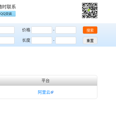
随时联系
价格
-
搜索
长度
-
重置
平台
阿里云