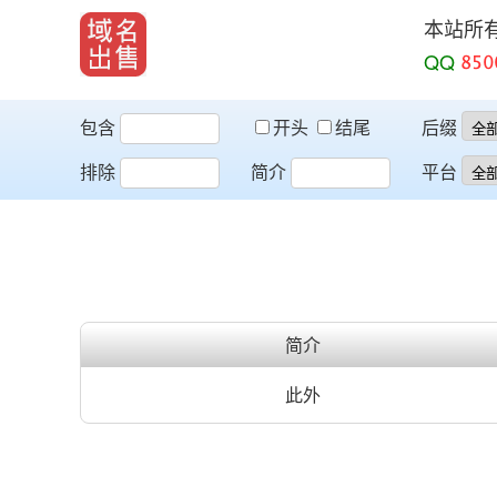
本站所
QQ
包含
开头
结尾
后缀
排除
简介
平台
简介
此外