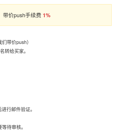
带价push手续费
1%
们带价push）
域名转给买家。
后进行邮件验证。
要等待审核。